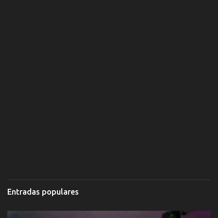
o
s
Entradas populares