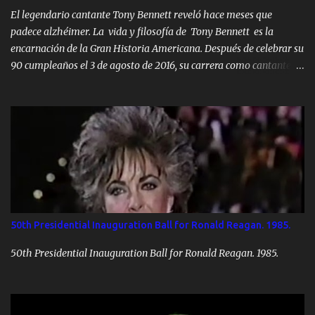
El legendario cantante Tony Bennett reveló hace meses que
padece alzhéimer. La vida y filosofía de Tony Bennett es la
encarnación de la Gran Historia Americana. Después de celebrar su
90 cumpleaños el 3 de agosto de 2016, su carrera como cantante
preeminente de los siglos XX y XXI no tiene precedentes. Él
continúa siendo abrazado y amado por audiencias de todas las
generaciones. A través de su dedicación a la excelencia. y su
insistencia en la calidad, se ha convertido en el guardián de la
llama al exaltar las virtudes y valores representados por el Gran
Cancionero Americano. Tony Bennett ha estado en la primera
línea de todos los problemas importantes que afectan las piedras
angulares de la historia moderna de este país. Ha actuado para
once presidentes de Estados Unidos, es un veterano de la Segunda
50th Presidential Inauguration Ball for Ronald Reagan. 1985.
Guerra Mundial que luchó en la Batalla de las Ardenas y participó
en la liberación de un campo de concentración, y marchó al lado
50th Presidential Inauguration Ball for Ronald Reagan. 1985.
del Dr. Martin Luthe...