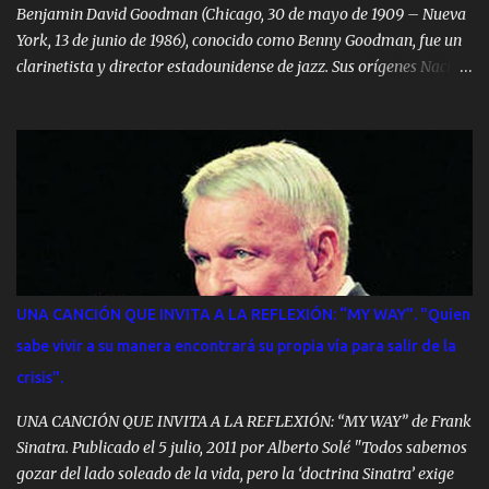
Benjamin David Goodman (Chicago, 30 de mayo de 1909 – Nueva
York, 13 de junio de 1986), conocido como Benny Goodman, fue un
clarinetista y director estadounidense de jazz. Sus orígenes Nacido
en Chicago, Illinois, el 30 de mayo de 1909, Benny Goodman era el
noveno de doce hermanos y provenía de una familia empobrecida
de inmigrantes judíos polacos. Animado por su padre para
aprender un instrumento musical, Benny y dos de sus hermanos
tomaron lecciones de clarinete en la Sinagoga de Kehelah Jacob y
más adelante en la Hull House, un establecimiento fundado por el
reformador Jane Addams. Desde sus inicios, Goodman exhibió un
talento excepcional y fue apoyado y apadrinado por James
Sylvester y más tarde por el renombrado Franz Schoepp. Goodman
UNA CANCIÓN QUE INVITA A LA REFLEXIÓN: “MY WAY". "Quien
hizo sus primeras ejecuciones en público antes de entrar en la
sabe vivir a su manera encontrará su propia vía para salir de la
adolescencia y muy pronto compartió escenarios con gente de la
crisis".
talla de Jimmy McPartland, Frank ...
UNA CANCIÓN QUE INVITA A LA REFLEXIÓN: “MY WAY” de Frank
Sinatra. Publicado el 5 julio, 2011 por Alberto Solé "Todos sabemos
gozar del lado soleado de la vida, pero la ‘doctrina Sinatra’ exige