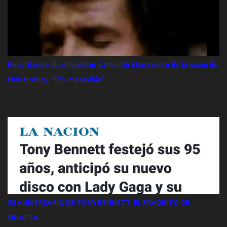
finanzas que han conseguido una codiciada entrada. Su precio no
es alto, por 125 dólares se puede ver bailar un vals a los Reagan,
que saltarán de baile en baile, pero es imposible lograrlas desde
hace semanas. Habrá un baile especial para los jóvenes, ya que
Reagan no olvida que el 60% de la población entre 18 y 30 años le
Recordando al compositor Armando Manzanero de la mano de
votó el pasado noviembre. Es un electorado que no quieren perder
Elvis Presley. "It's impossible"
los republicanos.
95 ANIVERSARIO DE TONY BENNETT. EL FAVORITO DE
SINATRA.