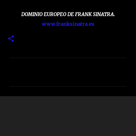
DOMINIO EUROPEO DE FRANK SINATRA.
www.franksinatra.eu
C
o
m
e
n
t
a
r
i